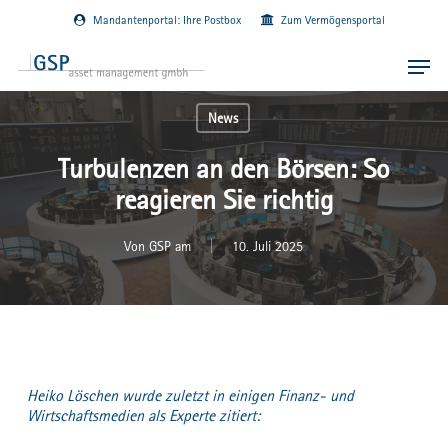
Skip
Mandantenportal: Ihre Postbox
Zum Vermögensportal
to
main
Menu
content
News
Turbulenzen an den Börsen: So
reagieren Sie richtig
Von
GSP am
10. Juli 2025
Heiko Löschen wurde zuletzt in einigen Finanz- und
Wirtschaftsmedien als Experte zitiert: