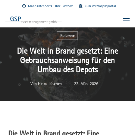
Skip
Mandantenportal: Ihre Postbox
Zum Vermögensportal
to
main
Menu
content
Kolumne
Die Welt in Brand gesetzt: Eine
Gebrauchsanweisung für den
Umbau des Depots
Von
Heiko Löschen
22. März 2026
Die Welt in Brand gesetzt: Eine