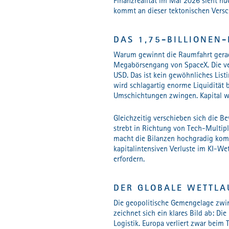
Finanzrealität im Mai 2026 sieht nüc
kommt an dieser tektonischen Versc
DAS 1,75-BILLIONEN
Warum gewinnt die Raumfahrt gerade 
Megabörsengang von SpaceX. Die ver
USD. Das ist kein gewöhnliches List
wird schlagartig enorme Liquidität
Umschichtungen zwingen. Kapital wi
Gleichzeitig verschieben sich die B
strebt in Richtung von Tech-Multip
macht die Bilanzen hochgradig komp
kapitalintensiven Verluste im KI-Wet
erfordern.
DER GLOBALE WETTLA
Die geopolitische Gemengelage zwing
zeichnet sich ein klares Bild ab: 
Logistik. Europa verliert zwar beim