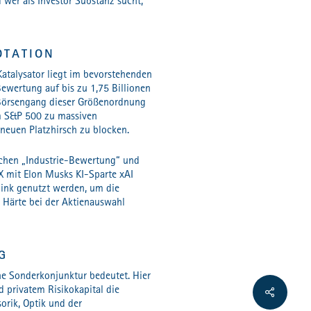
d wer als Investor Substanz sucht,
OTATION
Katalysator liegt im bevorstehenden
ewertung auf bis zu 1,75 Billionen
in Börsengang dieser Größenordnung
im S&P 500 zu massiven
neuen Platzhirsch zu blocken.
ischen „Industrie-Bewertung“ und
X mit Elon Musks KI-Sparte xAI
link genutzt werden, um die
e Härte bei der Aktienauswahl
G
ene Sonderkonjunktur bedeutet. Hier
 privatem Risikokapital die
Share
orik, Optik und der