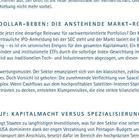
hterner aus: Der Orbit ist die neue Seidenstraße der Weltwirtschaft. Un
hiebung nicht mehr vorbei.
-DOLLAR-BEBEN: DIE ANSTEHENDE MARKT-R
jetzt eine derartige Relevanz für sachwertorientierte Portfolios? Der 
trauliche IPO-Anmeldung bei der SEC steht und der Markt taxiert die B
ing – es ist ein seismisches Ereignis für den gesamten Kapitalmarkt. E
 binden und institutionelle ETFs durch die sofortige Index-Gewichtung 
rd aus traditionellen Tech- und Industriewerten abgezogen, um diesen 
ewertungsmuster. Der Sektor emanzipiert sich von der klassischen, zykl
les. Doch Vorsicht ist geboten: Die zunehmende Verflechtung von Space
lex. Wenn Cashflows aus dem hochprofitablen Satelliten-Internet Star
trüsten zu decken, entstehen Klumpenrisiken, die eine strikte bilanziell
UF: KAPITALMACHT VERSUS SPEZIALISIERUN
t Staaten zu langfristigen Investitionen, was für den Sektor eine selt
Die USA dominieren dank der engen Verzahnung von Pentagon-Budgets und
 Transport den Anschluss, besetzt dafür im Bereich der hochpräzisen Sens