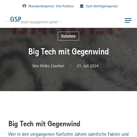
Skip
Mandantenportal: Ihre Postbox
Zum Vermögensportal
to
main
Menu
content
Kolumne
Big Tech mit Gegenwind
Von
Heiko Löschen
21. Juli 2024
Big Tech mit Gegenwind
Wer in den vergangenen fünfzehn Jahren sämtliche Fakten und