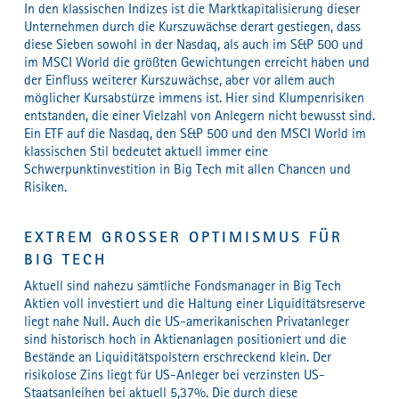
In den klassischen Indizes ist die Marktkapitalisierung dieser
Unternehmen durch die Kurszuwächse derart gestiegen, dass
diese Sieben sowohl in der Nasdaq, als auch im S&P 500 und
im MSCI World die größten Gewichtungen erreicht haben und
der Einfluss weiterer Kurszuwächse, aber vor allem auch
möglicher Kursabstürze immens ist. Hier sind Klumpenrisiken
entstanden, die einer Vielzahl von Anlegern nicht bewusst sind.
Ein ETF auf die Nasdaq, den S&P 500 und den MSCI World im
klassischen Stil bedeutet aktuell immer eine
Schwerpunktinvestition in Big Tech mit allen Chancen und
Risiken.
EXTREM GROSSER OPTIMISMUS FÜR B
IG TECH
Aktuell sind nahezu sämtliche Fondsmanager in Big Tech
Aktien voll investiert und die Haltung einer Liquiditätsreserve
liegt nahe Null. Auch die US-amerikanischen Privatanleger
sind historisch hoch in Aktienanlagen positioniert und die
Bestände an Liquiditätspolstern erschreckend klein. Der
risikolose Zins liegt für US-Anleger bei verzinsten US-
Staatsanleihen bei aktuell 5,37%. Die durch diese