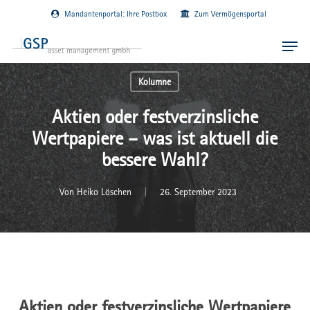
Skip
Mandantenportal: Ihre Postbox
Zum Vermögensportal
to
main
Menu
content
Kolumne
Aktien oder festverzinsliche
Wertpapiere – was ist aktuell die
bessere Wahl?
Von
Heiko Löschen
26. September 2023
Aktien oder festverzinsliche Wertpapiere