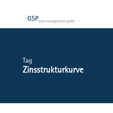
Skip
to
main
content
Tag
Zinsstrukturkurve