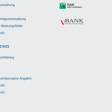
verwaltung
ermögensverwaltung
 Beratungsfelder
keit
ICHES
zerklärung
keitsbezogene Angaben
heit
echt