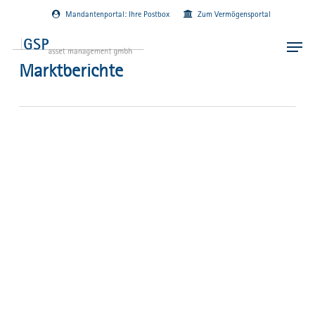
Skip
Mandantenportal: Ihre Postbox
Zum Vermögensportal
to
main
Menu
content
Marktberichte